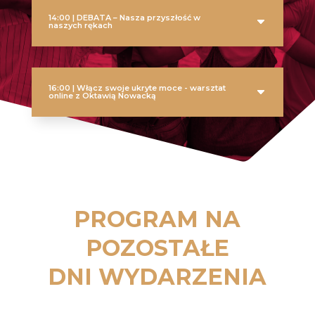
14:00 | DEBATA – Nasza przyszłość w
naszych rękach
16:00 | Włącz swoje ukryte moce - warsztat
online z Oktawią Nowacką
PROGRAM NA
POZOSTAŁE
DNI WYDARZENIA