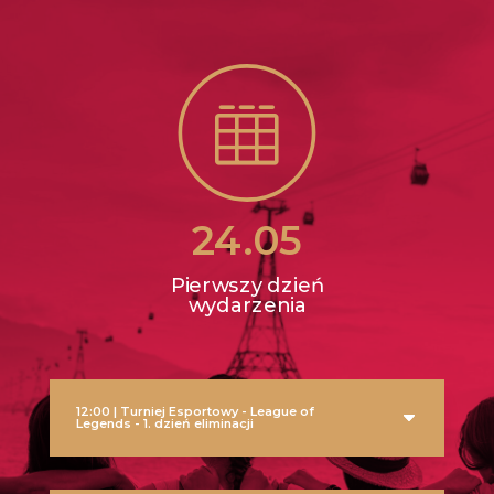

24.05
Pierwszy dzień
wydarzenia
12:00 | Turniej Esportowy - League of
Legends - 1. dzień eliminacji