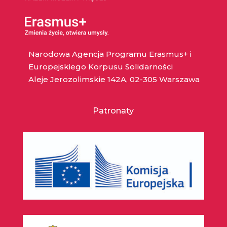
Narodowa Agencja Programu Erasmus+ i
Europejskiego Korpusu Solidarności
Aleje Jerozolimskie 142A, 02-305 Warszawa
Patronaty